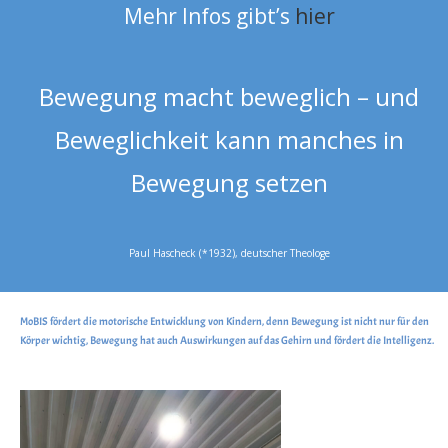
Mehr Infos gibt’s
hier
Bewegung macht beweglich – und
Beweglichkeit kann manches in
Bewegung setzen
Paul Hascheck (*1932), deutscher Theologe
MoBIS fördert die motorische Entwicklung von Kindern, denn Bewegung ist nicht nur für den
Körper wichtig, Bewegung hat auch Auswirkungen auf das Gehirn und fördert die Intelligenz.